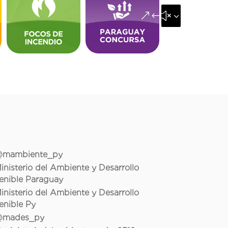
&#x35;
mambiente_py
inisterio del Ambiente y Desarrollo
enible Paraguay
inisterio del Ambiente y Desarrollo
enible Py
mades_py