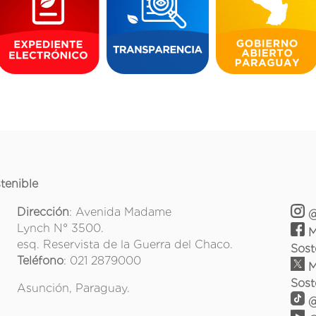
tenible
Dirección
: Avenida Madame
@
Lynch N° 3500.
M
esq. Reservista de la Guerra del Chaco.
Sost
Teléfono
: 021 2879000
M
Sost
Asunción, Paraguay.
@