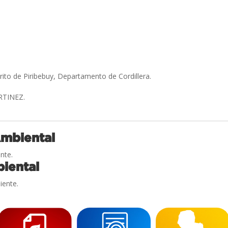
trito de Piribebuy, Departamento de Cordillera.
RTINEZ.
Ambiental
nte.
iental
iente.