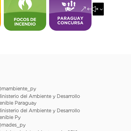
&#x35;
mambiente_py
inisterio del Ambiente y Desarrollo
enible Paraguay
inisterio del Ambiente y Desarrollo
enible Py
mades_py