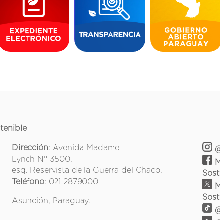
tenible
Dirección
: Avenida Madame
@
Lynch N° 3500.
M
esq. Reservista de la Guerra del Chaco.
Sost
Teléfono
: 021 2879000
M
Sost
Asunción, Paraguay.
@