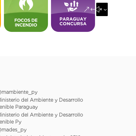
&#x35;
mambiente_py
inisterio del Ambiente y Desarrollo
enible Paraguay
inisterio del Ambiente y Desarrollo
enible Py
mades_py