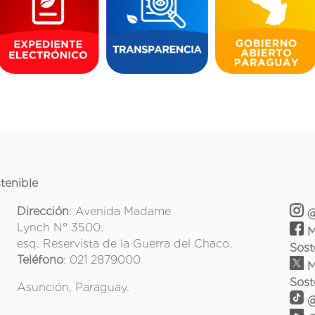
tenible
Dirección
: Avenida Madame
@
Lynch N° 3500.
M
esq. Reservista de la Guerra del Chaco.
Sost
Teléfono
: 021 2879000
M
Sost
Asunción, Paraguay.
@