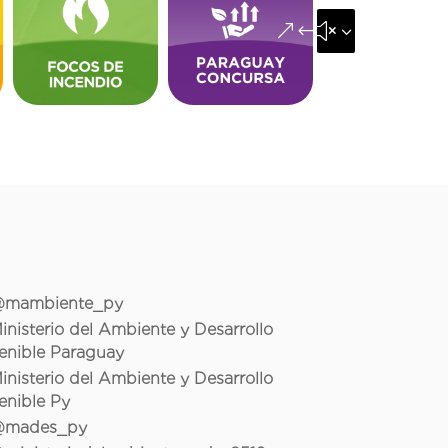
&#x35;
mambiente_py
inisterio del Ambiente y Desarrollo
enible Paraguay
inisterio del Ambiente y Desarrollo
enible Py
mades_py