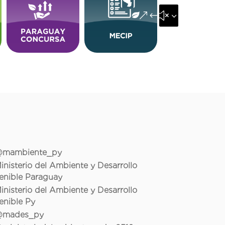
&#x35;
mambiente_py
inisterio del Ambiente y Desarrollo
enible Paraguay
inisterio del Ambiente y Desarrollo
enible Py
mades_py