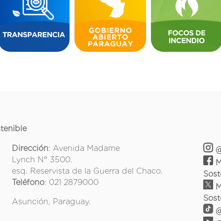
tenible
Dirección
: Avenida Madame
@
Lynch N° 3500.
M
esq. Reservista de la Guerra del Chaco.
Sost
Teléfono
: 021 2879000
M
Sost
Asunción, Paraguay.
@