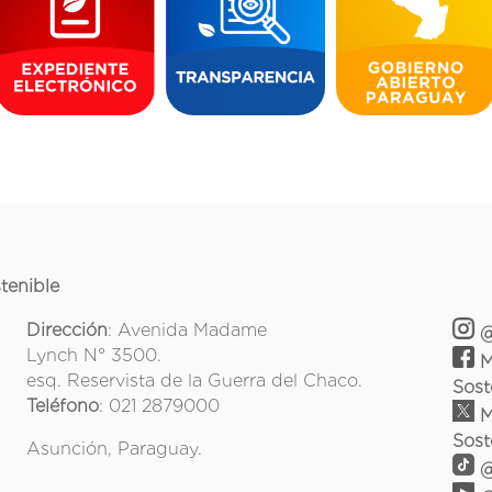
tenible
Dirección
: Avenida Madame
@
Lynch N° 3500.
M
esq. Reservista de la Guerra del Chaco.
Sost
Teléfono
: 021 2879000
M
Sost
Asunción, Paraguay.
@