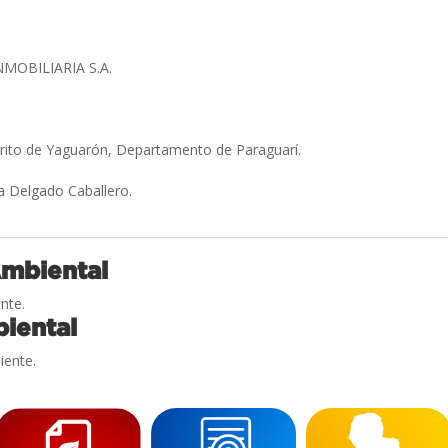
MOBILIARIA S.A.
»
trito de Yaguarón, Departamento de Paraguarí.
a Delgado Caballero.
Ambiental
nte.
iental
iente.