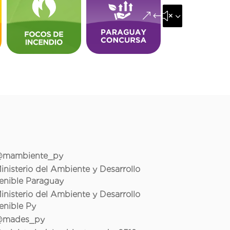
&#x35;
mambiente_py
inisterio del Ambiente y Desarrollo
enible Paraguay
inisterio del Ambiente y Desarrollo
enible Py
mades_py