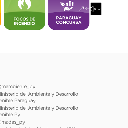
&#x35;
mambiente_py
inisterio del Ambiente y Desarrollo
enible Paraguay
inisterio del Ambiente y Desarrollo
enible Py
mades_py