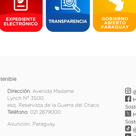
tenible
Dirección
: Avenida Madame
@
Lynch N° 3500.
M
esq. Reservista de la Guerra del Chaco.
Sost
Teléfono
: 021 2879000
M
Sost
Asunción, Paraguay.
@