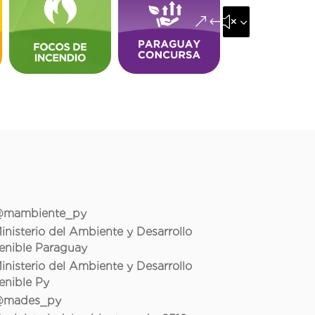
&#x35;
mambiente_py
inisterio del Ambiente y Desarrollo
enible Paraguay
inisterio del Ambiente y Desarrollo
enible Py
mades_py