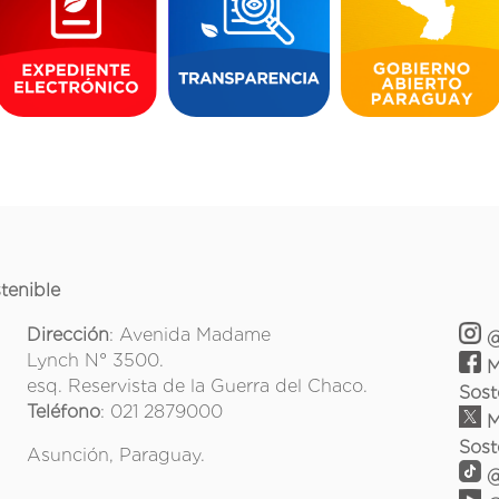
tenible
Dirección
: Avenida Madame
@
Lynch N° 3500.
M
esq. Reservista de la Guerra del Chaco.
Sost
Teléfono
: 021 2879000
M
Sost
Asunción, Paraguay.
@