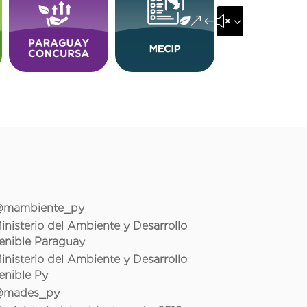
&#x35;
mambiente_py
inisterio del Ambiente y Desarrollo
enible Paraguay
inisterio del Ambiente y Desarrollo
enible Py
mades_py