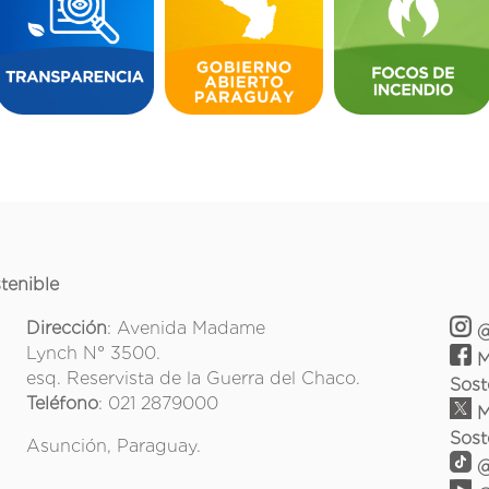
tenible
Dirección
: Avenida Madame
@
Lynch N° 3500.
M
esq. Reservista de la Guerra del Chaco.
Sost
Teléfono
: 021 2879000
M
Sost
Asunción, Paraguay.
@