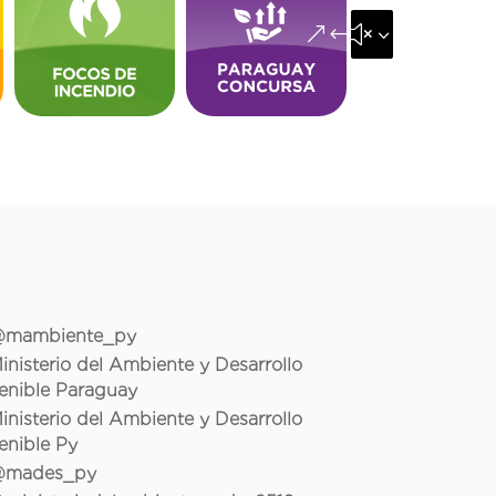
&#x35;
mambiente_py
inisterio del Ambiente y Desarrollo
enible Paraguay
inisterio del Ambiente y Desarrollo
enible Py
mades_py