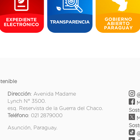
tenible
Dirección
: Avenida Madame
@
Lynch N° 3500.
M
esq. Reservista de la Guerra del Chaco.
Sost
Teléfono
: 021 2879000
M
Sost
Asunción, Paraguay.
@