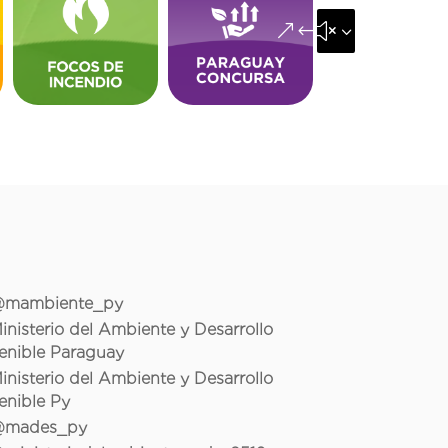
&#x35;
mambiente_py
inisterio del Ambiente y Desarrollo
enible Paraguay
inisterio del Ambiente y Desarrollo
enible Py
mades_py