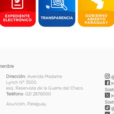
tenible
Dirección
: Avenida Madame
@
Lynch N° 3500.
M
esq. Reservista de la Guerra del Chaco.
Sost
Teléfono
: 021 2879000
M
Sost
Asunción, Paraguay.
@