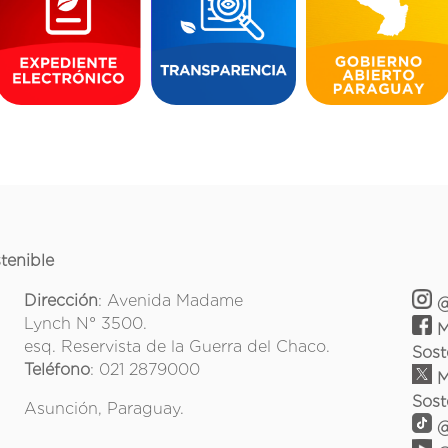
tenible
Dirección
: Avenida Madame
@
Lynch N° 3500.
M
esq. Reservista de la Guerra del Chaco.
Sost
Teléfono
: 021 2879000
M
Sost
Asunción, Paraguay.
@