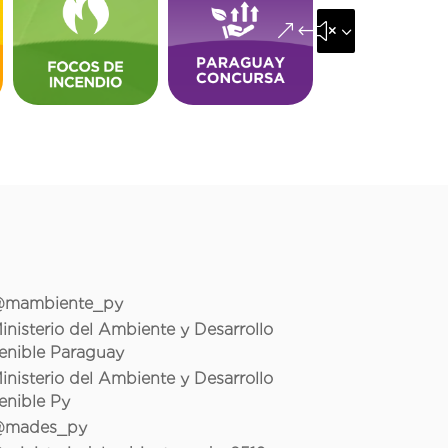
&#x35;
mambiente_py
inisterio del Ambiente y Desarrollo
enible Paraguay
inisterio del Ambiente y Desarrollo
enible Py
mades_py