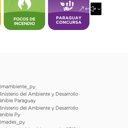
&#x35;
mambiente_py
inisterio del Ambiente y Desarrollo
enible Paraguay
inisterio del Ambiente y Desarrollo
enible Py
mades_py