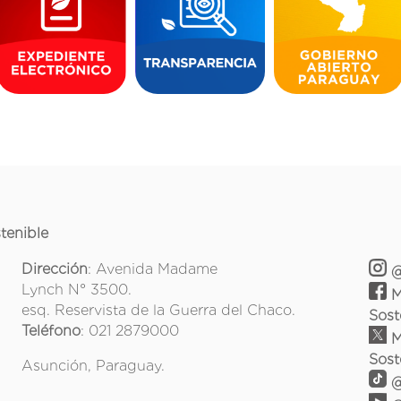
tenible
Dirección
: Avenida Madame
@
Lynch N° 3500.
M
esq. Reservista de la Guerra del Chaco.
Sost
Teléfono
: 021 2879000
M
Sost
Asunción, Paraguay.
@