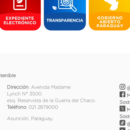
tenible
Dirección
: Avenida Madame
@
Lynch N° 3500.
M
esq. Reservista de la Guerra del Chaco.
Sost
Teléfono
: 021 2879000
M
Sost
Asunción, Paraguay.
@