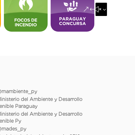
&#x35;
mambiente_py
inisterio del Ambiente y Desarrollo
enible Paraguay
inisterio del Ambiente y Desarrollo
enible Py
mades_py