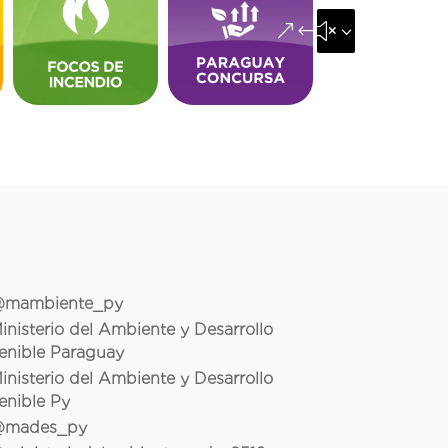
&#x35;
mambiente_py
inisterio del Ambiente y Desarrollo
enible Paraguay
inisterio del Ambiente y Desarrollo
enible Py
mades_py