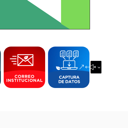
&#x35;