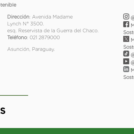
tenible
Dirección
: Avenida Madame
@
Lynch N° 3500.
M
esq. Reservista de la Guerra del Chaco.
Sost
Teléfono
: 021 2879000
M
Sost
Asunción, Paraguay.
@
@
M
Sost