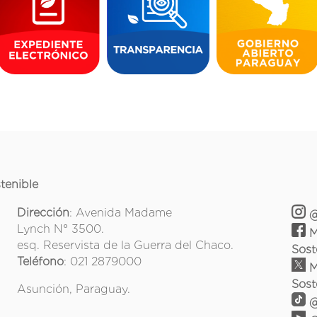
tenible
Dirección
: Avenida Madame
@
Lynch N° 3500.
M
esq. Reservista de la Guerra del Chaco.
Sost
Teléfono
: 021 2879000
M
Sost
Asunción, Paraguay.
@