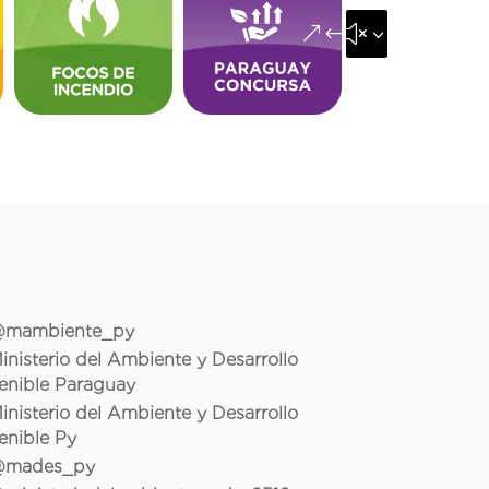
&#x35;
mambiente_py
inisterio del Ambiente y Desarrollo
enible Paraguay
inisterio del Ambiente y Desarrollo
enible Py
mades_py