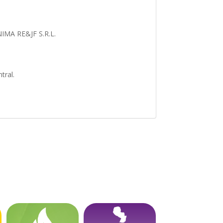
MA RE&JF S.R.L.
tral.