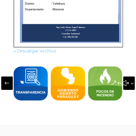
» Descargar Archivo
#
&#x3