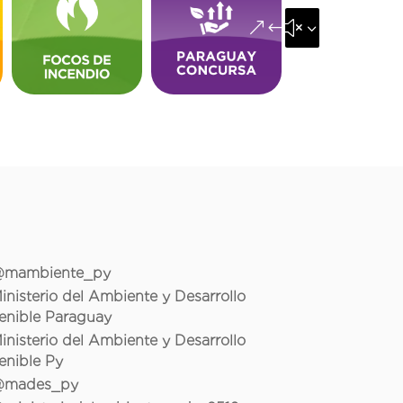
&#x35;
mambiente_py
inisterio del Ambiente y Desarrollo
enible Paraguay
inisterio del Ambiente y Desarrollo
enible Py
mades_py