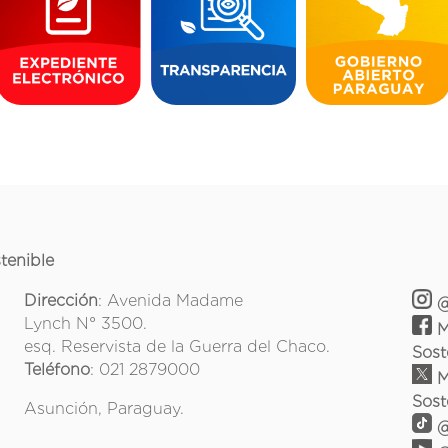
tenible
Dirección
: Avenida Madame
@
Lynch N° 3500.
M
esq. Reservista de la Guerra del Chaco.
Sost
Teléfono
: 021 2879000
M
Sost
Asunción, Paraguay.
@