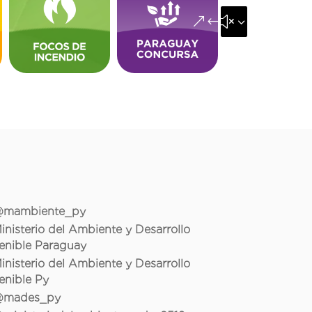
&#x35;
mambiente_py
inisterio del Ambiente y Desarrollo
enible Paraguay
inisterio del Ambiente y Desarrollo
enible Py
mades_py