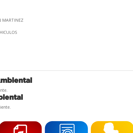
N MARTINEZ
EHICULOS
Ambiental
nte.
iental
iente.