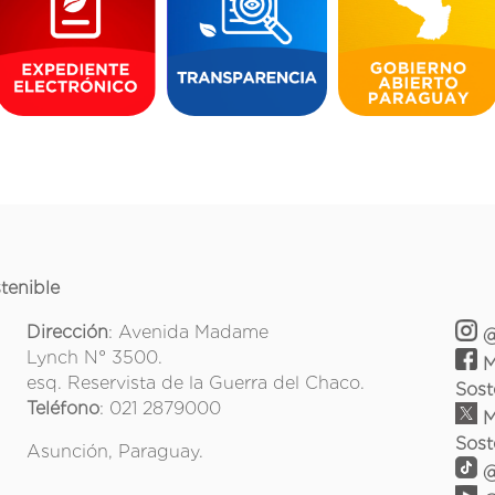
tenible
Dirección
: Avenida Madame
@
Lynch N° 3500.
M
esq. Reservista de la Guerra del Chaco.
Sost
Teléfono
: 021 2879000
M
Sost
Asunción, Paraguay.
@