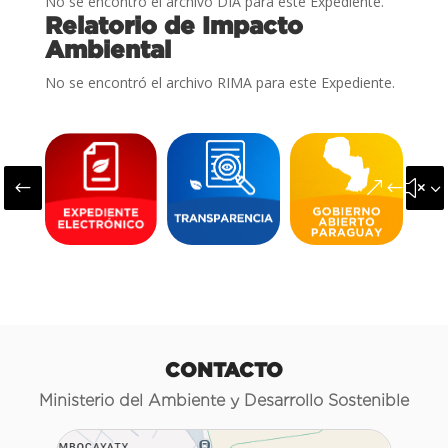
No se encontró el archivo DIA para este Expediente.
Relatorio de Impacto
Ambiental
No se encontró el archivo RIMA para este Expediente.
#
&#x3
CONTACTO
Ministerio del Ambiente y Desarrollo Sostenible