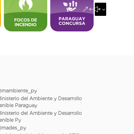
&#x35;
mambiente_py
inisterio del Ambiente y Desarrollo
enible Paraguay
inisterio del Ambiente y Desarrollo
enible Py
mades_py