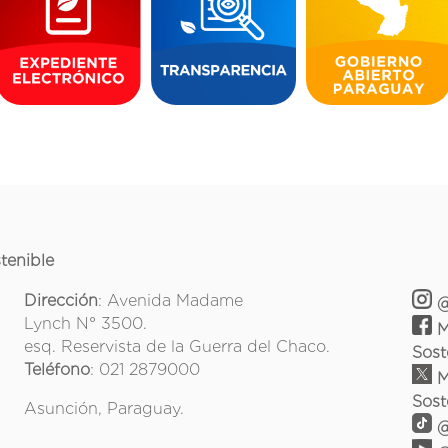
tenible
Dirección
: Avenida Madame
@
Lynch N° 3500.
M
esq. Reservista de la Guerra del Chaco.
Sost
Teléfono
: 021 2879000
M
Sost
Asunción, Paraguay.
@