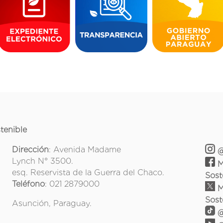
tenible
Dirección
: Avenida Madame
@
Lynch N° 3500.
M
esq. Reservista de la Guerra del Chaco.
Sost
Teléfono
: 021 2879000
M
Sost
Asunción, Paraguay.
@