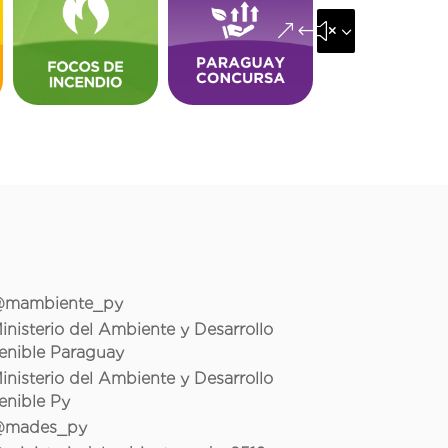
&#x35;
mambiente_py
inisterio del Ambiente y Desarrollo
enible Paraguay
inisterio del Ambiente y Desarrollo
enible Py
mades_py