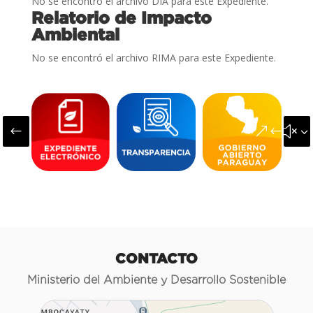
No se encontró el archivo DIA para este Expediente.
Relatorio de Impacto
Ambiental
No se encontró el archivo RIMA para este Expediente.
#
&#x3
CONTACTO
Ministerio del Ambiente y Desarrollo Sostenible