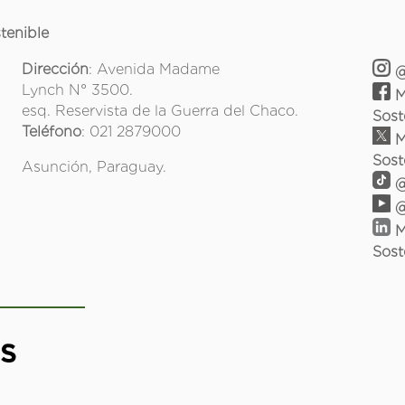
tenible
Dirección
: Avenida Madame
@
Lynch N° 3500.
M
esq. Reservista de la Guerra del Chaco.
Sost
Teléfono
: 021 2879000
M
Sost
Asunción, Paraguay.
@
@
M
Sost