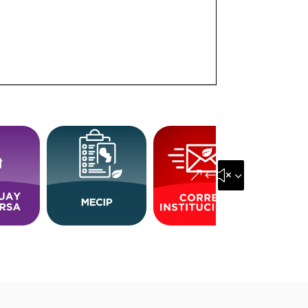
&#x35;