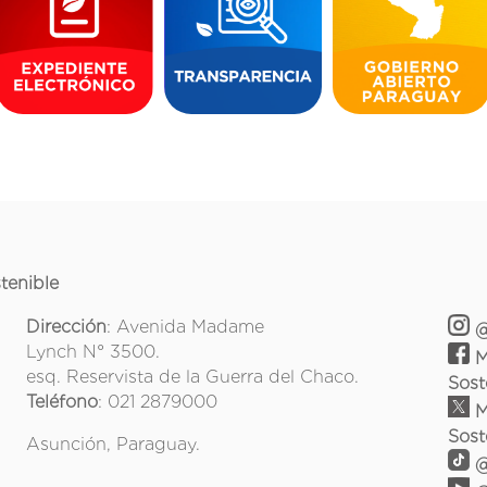
tenible
Dirección
: Avenida Madame
@
Lynch N° 3500.
M
esq. Reservista de la Guerra del Chaco.
Sost
Teléfono
: 021 2879000
M
Sost
Asunción, Paraguay.
@