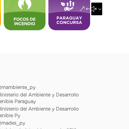
&#x35;
mambiente_py
inisterio del Ambiente y Desarrollo
enible Paraguay
inisterio del Ambiente y Desarrollo
enible Py
mades_py