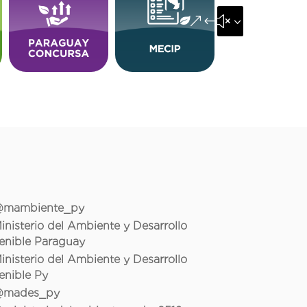
&#x35;
mambiente_py
inisterio del Ambiente y Desarrollo
enible Paraguay
inisterio del Ambiente y Desarrollo
enible Py
mades_py