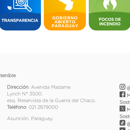
tenible
Dirección
: Avenida Madame
@
Lynch N° 3500.
M
esq. Reservista de la Guerra del Chaco.
Sost
Teléfono
: 021 2879000
M
Sost
Asunción, Paraguay.
@