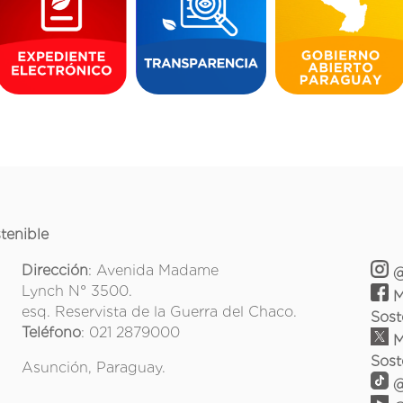
tenible
Dirección
: Avenida Madame
@
Lynch N° 3500.
M
esq. Reservista de la Guerra del Chaco.
Sost
Teléfono
: 021 2879000
M
Sost
Asunción, Paraguay.
@