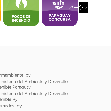
&#x35;
mambiente_py
inisterio del Ambiente y Desarrollo
enible Paraguay
inisterio del Ambiente y Desarrollo
enible Py
mades_py