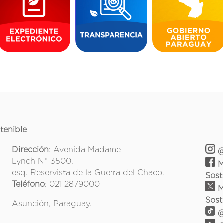
tenible
Dirección
: Avenida Madame
@
Lynch N° 3500.
M
esq. Reservista de la Guerra del Chaco.
Sost
Teléfono
: 021 2879000
M
Sost
Asunción, Paraguay.
@