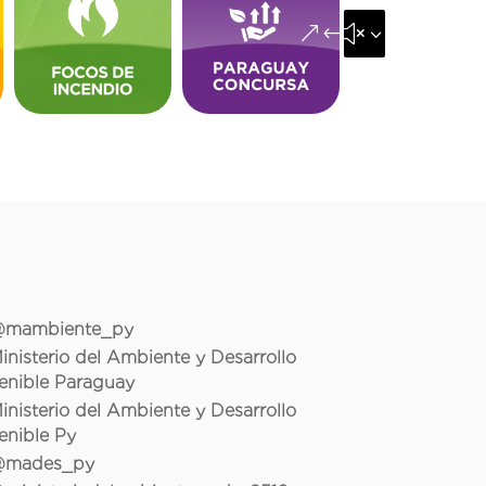
&#x35;
mambiente_py
inisterio del Ambiente y Desarrollo
enible Paraguay
inisterio del Ambiente y Desarrollo
enible Py
mades_py