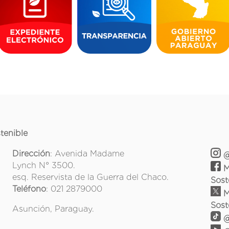
tenible
Dirección
: Avenida Madame
@
Lynch N° 3500.
M
esq. Reservista de la Guerra del Chaco.
Sost
Teléfono
: 021 2879000
M
Sost
Asunción, Paraguay.
@