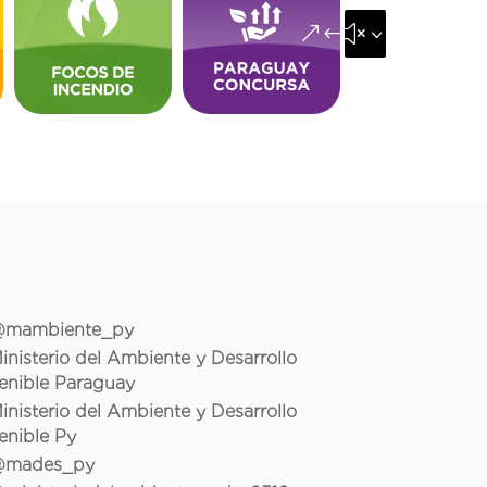
&#x35;
mambiente_py
inisterio del Ambiente y Desarrollo
enible Paraguay
inisterio del Ambiente y Desarrollo
enible Py
mades_py