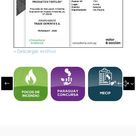
» Descargar Archivo
#
&#x3