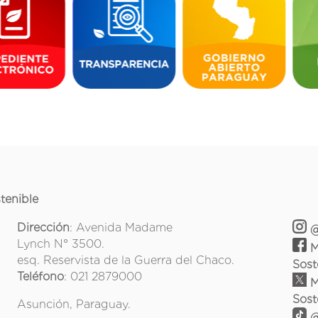
tenible
Dirección
: Avenida Madame
@
Lynch N° 3500.
M
esq. Reservista de la Guerra del Chaco.
Sost
Teléfono
: 021 2879000
M
Sost
Asunción, Paraguay.
@