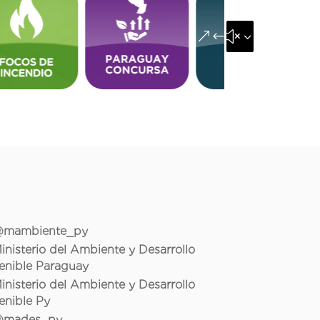
&#x35;
mambiente_py
inisterio del Ambiente y Desarrollo
enible Paraguay
inisterio del Ambiente y Desarrollo
enible Py
mades_py