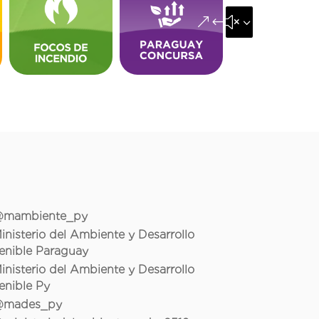
&#x35;
mambiente_py
inisterio del Ambiente y Desarrollo
enible Paraguay
inisterio del Ambiente y Desarrollo
enible Py
mades_py