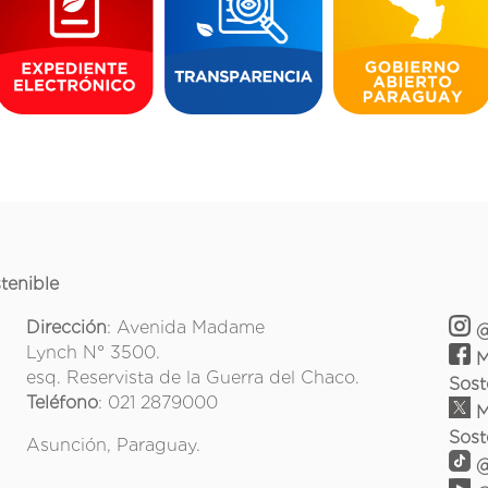
tenible
Dirección
: Avenida Madame
@
Lynch N° 3500.
M
esq. Reservista de la Guerra del Chaco.
Sost
Teléfono
: 021 2879000
M
Sost
Asunción, Paraguay.
@