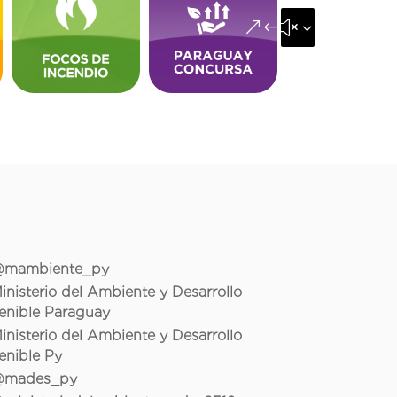
&#x35;
mambiente_py
inisterio del Ambiente y Desarrollo
enible Paraguay
inisterio del Ambiente y Desarrollo
enible Py
mades_py