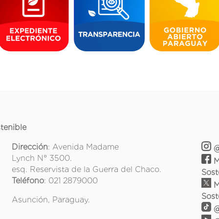
tenible
Dirección
: Avenida Madame
@
Lynch N° 3500.
M
esq. Reservista de la Guerra del Chaco.
Sost
Teléfono
: 021 2879000
M
Sost
Asunción, Paraguay.
@