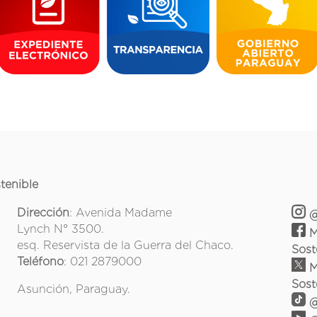
tenible
Dirección
: Avenida Madame
@
Lynch N° 3500.
M
esq. Reservista de la Guerra del Chaco.
Sost
Teléfono
: 021 2879000
M
Sost
Asunción, Paraguay.
@