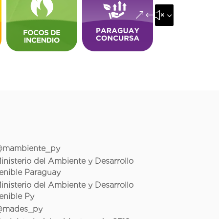
&#x35;
mambiente_py
inisterio del Ambiente y Desarrollo
enible Paraguay
inisterio del Ambiente y Desarrollo
enible Py
mades_py