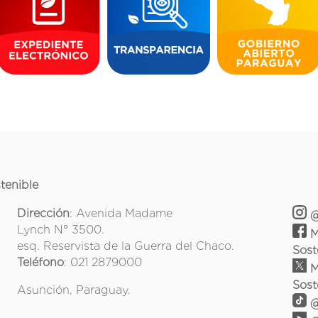
tenible
Dirección
: Avenida Madame
@
Lynch N° 3500.
M
esq. Reservista de la Guerra del Chaco.
Sost
Teléfono
: 021 2879000
M
Sost
Asunción, Paraguay.
@