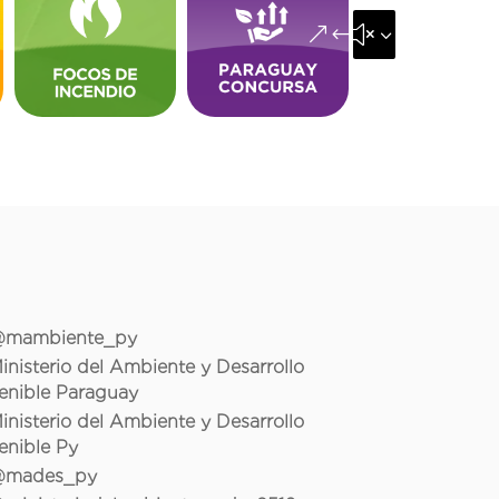
&#x35;
mambiente_py
inisterio del Ambiente y Desarrollo
enible Paraguay
inisterio del Ambiente y Desarrollo
enible Py
mades_py