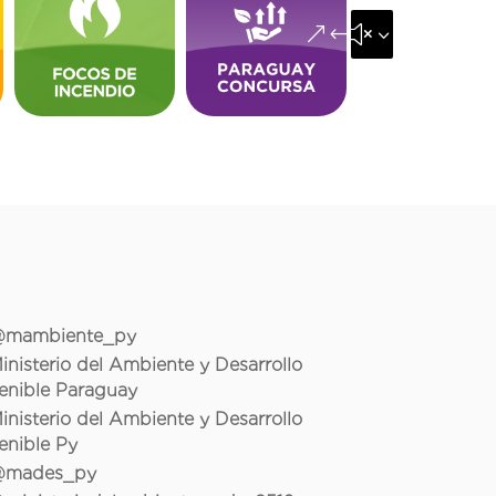
&#x35;
mambiente_py
inisterio del Ambiente y Desarrollo
enible Paraguay
inisterio del Ambiente y Desarrollo
enible Py
mades_py