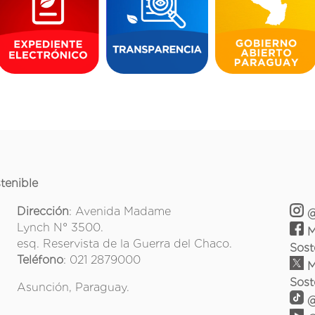
tenible
Dirección
: Avenida Madame
@
Lynch N° 3500.
M
esq. Reservista de la Guerra del Chaco.
Sost
Teléfono
: 021 2879000
M
Sost
Asunción, Paraguay.
@