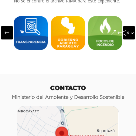
No se encontró el archivo RIMA para este Expediente.
#
&#x3
CONTACTO
Ministerio del Ambiente y Desarrollo Sostenible