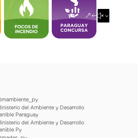
&#x35;
mambiente_py
inisterio del Ambiente y Desarrollo
enible Paraguay
inisterio del Ambiente y Desarrollo
enible Py
mades_py