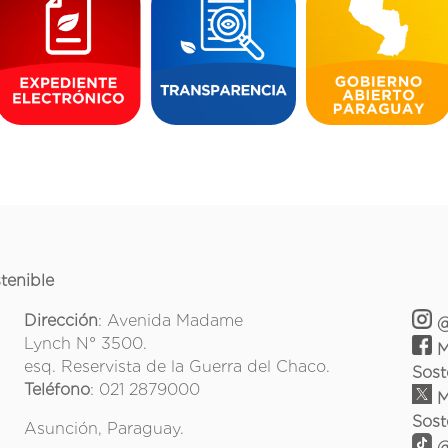
tenible
Dirección
: Avenida Madame
@
Lynch N° 3500.
M
esq. Reservista de la Guerra del Chaco.
Sost
Teléfono
: 021 2879000
M
Sost
Asunción, Paraguay.
@