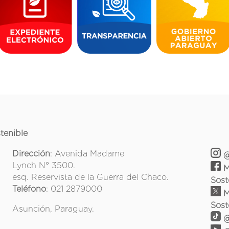
tenible
Dirección
: Avenida Madame
@
Lynch N° 3500.
M
esq. Reservista de la Guerra del Chaco.
Sost
Teléfono
: 021 2879000
M
Sost
Asunción, Paraguay.
@