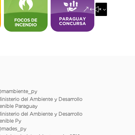
&#x35;
mambiente_py
inisterio del Ambiente y Desarrollo
enible Paraguay
inisterio del Ambiente y Desarrollo
enible Py
mades_py