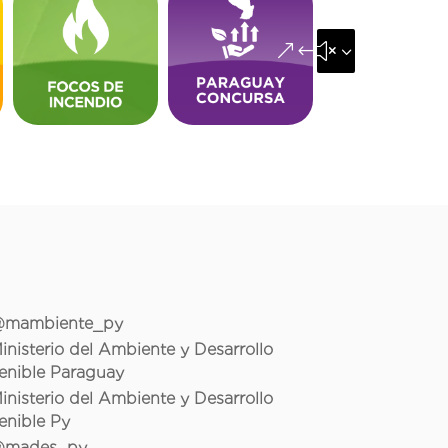
&#x35;
mambiente_py
inisterio del Ambiente y Desarrollo
enible Paraguay
inisterio del Ambiente y Desarrollo
enible Py
mades_py