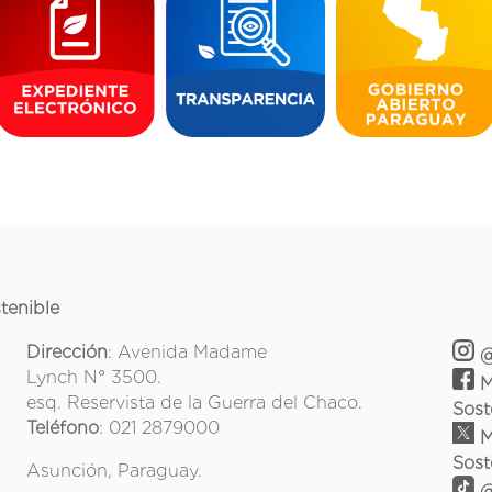
tenible
Dirección
: Avenida Madame
@
Lynch N° 3500.
M
esq. Reservista de la Guerra del Chaco.
Sost
Teléfono
: 021 2879000
M
Sost
Asunción, Paraguay.
@