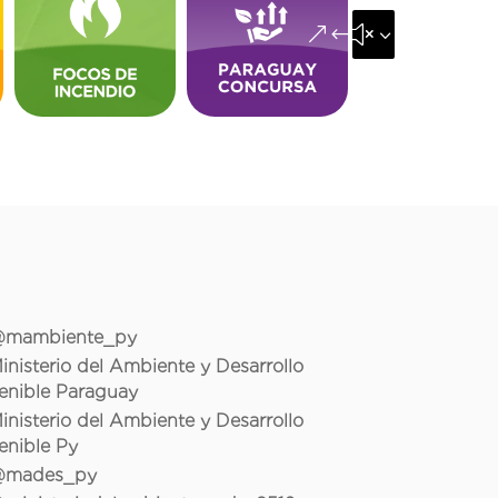
&#x35;
mambiente_py
inisterio del Ambiente y Desarrollo
enible Paraguay
inisterio del Ambiente y Desarrollo
enible Py
mades_py