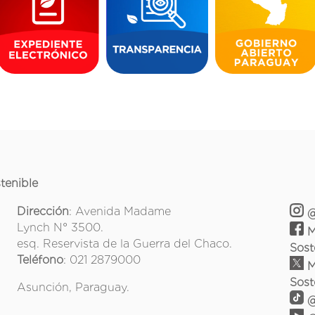
tenible
Dirección
: Avenida Madame
@
Lynch N° 3500.
M
esq. Reservista de la Guerra del Chaco.
Sost
Teléfono
: 021 2879000
M
Sost
Asunción, Paraguay.
@