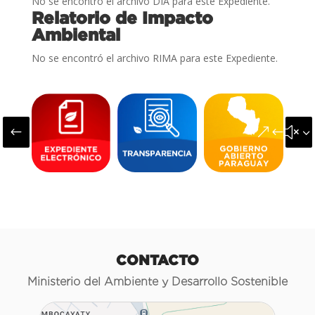
No se encontró el archivo DIA para este Expediente.
Relatorio de Impacto
Ambiental
No se encontró el archivo RIMA para este Expediente.
#
&#x3
CONTACTO
Ministerio del Ambiente y Desarrollo Sostenible