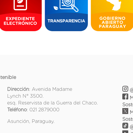
tenible
Dirección
: Avenida Madame
@
Lynch N° 3500.
M
esq. Reservista de la Guerra del Chaco.
Sost
Teléfono
: 021 2879000
M
Sost
Asunción, Paraguay.
@