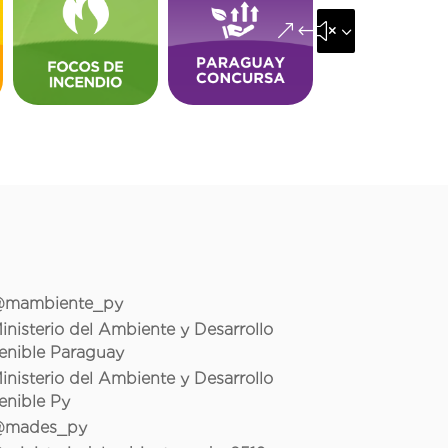
&#x35;
mambiente_py
inisterio del Ambiente y Desarrollo
enible Paraguay
inisterio del Ambiente y Desarrollo
enible Py
mades_py