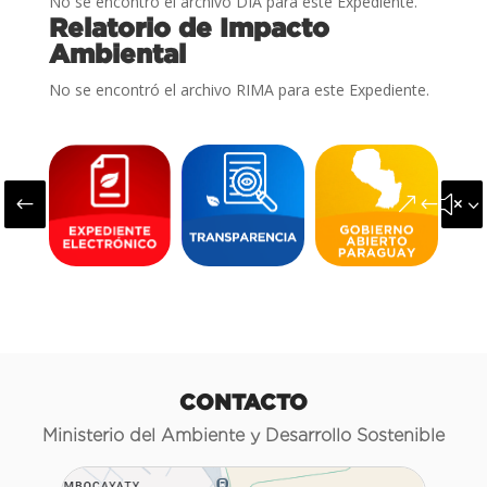
No se encontró el archivo DIA para este Expediente.
Relatorio de Impacto
Ambiental
No se encontró el archivo RIMA para este Expediente.
#
&#x3
CONTACTO
Ministerio del Ambiente y Desarrollo Sostenible