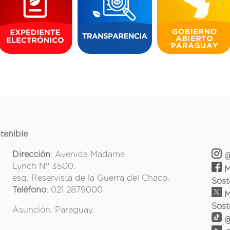
tenible
Dirección
: Avenida Madame
@
Lynch N° 3500.
M
esq. Reservista de la Guerra del Chaco.
Sost
Teléfono
: 021 2879000
M
Sost
Asunción, Paraguay.
@