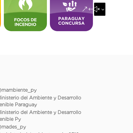
&#x35;
mambiente_py
inisterio del Ambiente y Desarrollo
enible Paraguay
inisterio del Ambiente y Desarrollo
enible Py
mades_py