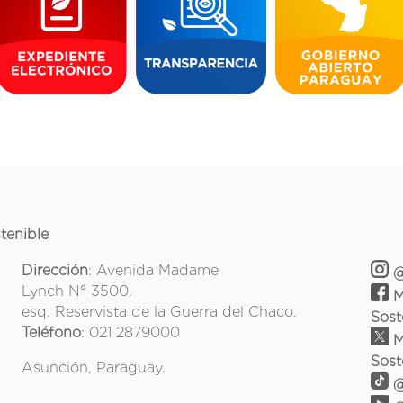
tenible
Dirección
: Avenida Madame
@
Lynch N° 3500.
M
esq. Reservista de la Guerra del Chaco.
Sost
Teléfono
: 021 2879000
M
Sost
Asunción, Paraguay.
@