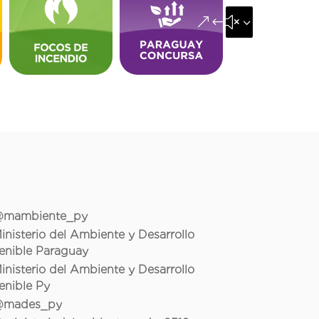
&#x35;
mambiente_py
inisterio del Ambiente y Desarrollo
enible Paraguay
inisterio del Ambiente y Desarrollo
enible Py
mades_py