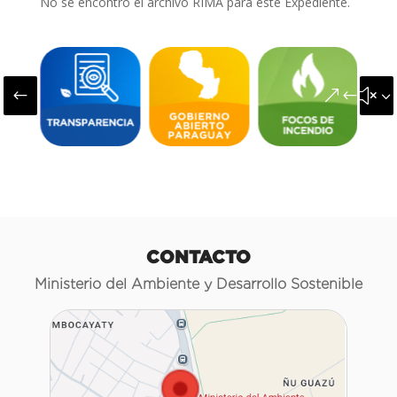
No se encontró el archivo RIMA para este Expediente.
#
&#x3
CONTACTO
Ministerio del Ambiente y Desarrollo Sostenible