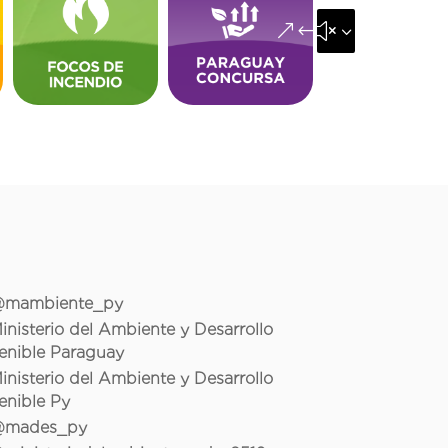
&#x35;
mambiente_py
inisterio del Ambiente y Desarrollo
enible Paraguay
inisterio del Ambiente y Desarrollo
enible Py
mades_py