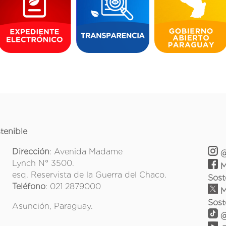
tenible
Dirección
: Avenida Madame
@
Lynch N° 3500.
M
esq. Reservista de la Guerra del Chaco.
Sost
Teléfono
: 021 2879000
M
Sost
Asunción, Paraguay.
@