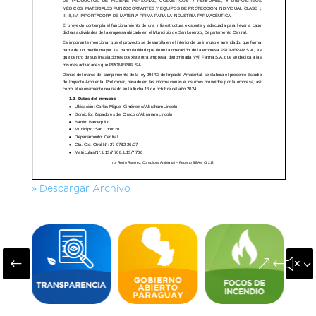
» Descargar Archivo
#
&#x3